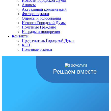
Новости Городской Думы
Анонсы
Актуальный комментарий
Фоторепортажи
Опросы и голосования
История Городской Думы
Почетные Граждане
Награды и поощрения
Контакты
Председатель Городской Думы
КСП
Полезные ссылки
Решаем вместе