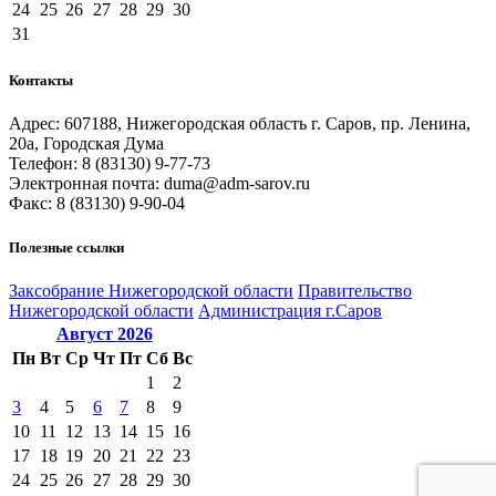
24
25
26
27
28
29
30
31
Контакты
Адрес: 607188, Нижегородская область г. Саров, пр. Ленина,
20а, Городская Дума
Телефон: 8 (83130) 9-77-73
Электронная почта: duma@adm-sarov.ru
Факс: 8 (83130) 9-90-04
Полезные ссылки
Закcобрание Нижегородской области
Правительство
Нижегородской области
Администрация г.Саров
Август
2026
Пн
Вт
Ср
Чт
Пт
Сб
Вс
1
2
3
4
5
6
7
8
9
10
11
12
13
14
15
16
17
18
19
20
21
22
23
24
25
26
27
28
29
30