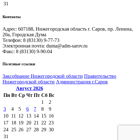
31
Контакты
Адрес: 607188, Нижегородская область г. Саров, пр. Ленина,
20а, Городская Дума
Телефон: 8 (83130) 9-77-73
Электронная почта: duma@adm-sarov.ru
Факс: 8 (83130) 9-90-04
Полезные ссылки
Закcобрание Нижегородской области
Правительство
Нижегородской области
Администрация г.Саров
Август
2026
Пн
Вт
Ср
Чт
Пт
Сб
Вс
1
2
3
4
5
6
7
8
9
10
11
12
13
14
15
16
17
18
19
20
21
22
23
24
25
26
27
28
29
30
31