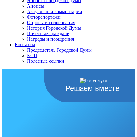
Новости Городской Думы
Анонсы
Актуальный комментарий
Фоторепортажи
Опросы и голосования
История Городской Думы
Почетные Граждане
Награды и поощрения
Контакты
Председатель Городской Думы
КСП
Полезные ссылки
Решаем вместе