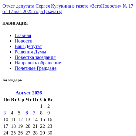
Отчет депутата Сергея Кугукина в газете «ЗатоНовости» № 17
от 17 мая 2025 года [скачать]
НАВИГАЦИЯ
Главная
Новости
Ваш Депутат
Решения Думы
Повестка заседания
Направить обращение
Почетные Граждане
Календарь
Август
2026
Пн
Вт
Ср
Чт
Пт
Сб
Вс
1
2
3
4
5
6
7
8
9
10
11
12
13
14
15
16
17
18
19
20
21
22
23
24
25
26
27
28
29
30