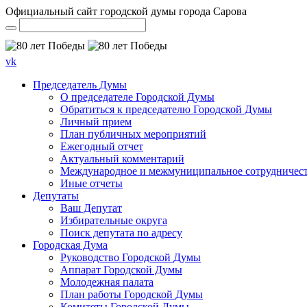
Официальный сайт городской думы города Сарова
vk
Председатель Думы
О председателе Городской Думы
Обратиться к председателю Городской Думы
Личный прием
План публичных мероприятий
Ежегодный отчет
Актуальный комментарий
Международное и межмуниципальное сотрудничес
Иные отчеты
Депутаты
Ваш Депутат
Избирательные округа
Поиск депутата по адресу
Городская Дума
Руководство Городской Думы
Аппарат Городской Думы
Молодежная палата
План работы Городской Думы
Комитеты Городской Думы