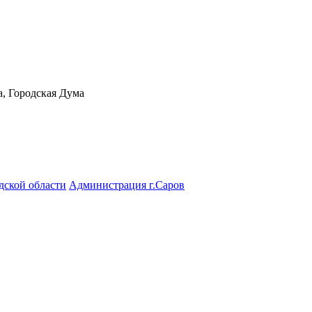
а, Городская Дума
дской области
Администрация г.Саров