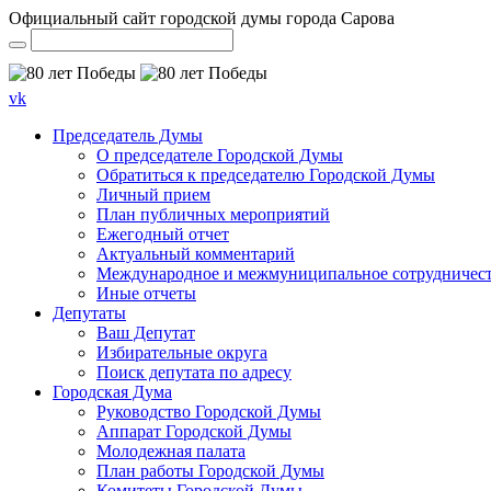
Официальный сайт городской думы города Сарова
vk
Председатель Думы
О председателе Городской Думы
Обратиться к председателю Городской Думы
Личный прием
План публичных мероприятий
Ежегодный отчет
Актуальный комментарий
Международное и межмуниципальное сотрудничес
Иные отчеты
Депутаты
Ваш Депутат
Избирательные округа
Поиск депутата по адресу
Городская Дума
Руководство Городской Думы
Аппарат Городской Думы
Молодежная палата
План работы Городской Думы
Комитеты Городской Думы