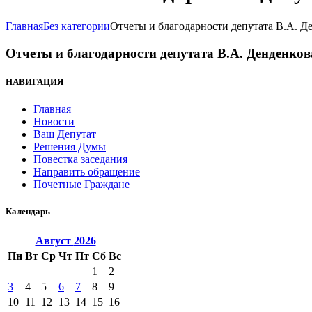
Главная
Без категории
Отчеты и благодарности депутата В.А. Д
Отчеты и благодарности депутата В.А. Денденков
НАВИГАЦИЯ
Главная
Новости
Ваш Депутат
Решения Думы
Повестка заседания
Направить обращение
Почетные Граждане
Календарь
Август
2026
Пн
Вт
Ср
Чт
Пт
Сб
Вс
1
2
3
4
5
6
7
8
9
10
11
12
13
14
15
16