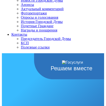
Новости Городской Думы
Анонсы
Актуальный комментарий
Фоторепортажи
Опросы и голосования
История Городской Думы
Почетные Граждане
Награды и поощрения
Контакты
Председатель Городской Думы
КСП
Полезные ссылки
Решаем вместе