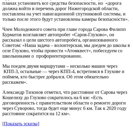
планах установить все средства безопасности, но «дорога
должна войти в перечень дорог Нижегородской области,
поставлена на учет навигационной спутниковой системы, и
только после этого будут установлены камеры безопасности».
Член Молодежного совета при главе города Сарова Филипп
Бурматов возглавляет автопробег «Саров-Глухово», он
рассказал о цели шестого автопробега, организованного
Советом: «Наша задача – волонтерская, мы доедем до школы в
селе Глухово, чтобы провести «Атомквест», побеседуем со
школьниками о профориентировании.
Мы поедем двумя маршрутами – несколько машин через
КПП-3, остальные — через КПП-4, встретимся в Глухове и
поймем, кто быстрее добрался. Об этом обязательно
расскажем».
Александр Тихонов отметил, что расстояние от Сарова через
Кошелиху до Глухово сократилось на 6 км: «Есть
договоренность с правительством области о ремонте дороги
через Суворово, тогда будет еще минус 6 км. Так к 2020 году
расстояние сократится на 12 км».
[Показать эскизы]