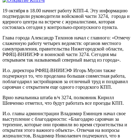
19 октября в 18.00 начнет работу КПП-4. Эту информацию
подтвердили руководители войсковой части 3274, города и
ядерного центра на встрече с журналистами, которая
состоялась сегодня у контрольно-пропускного пункта.
Глава города Александр Тихонов начал с главного: «Отмечу
слаженную работу четырех ведомств: органов местного
самоуправления, правительства Нижегородской области,
РФЯЦ-ВНИИЭФ и воинской части 3274. Сегодня мы
открываем так называемый северный выезд из города».
И.о. директора РФЯЦ-ВНИИЭФ Игорь Мусин также
подчеркнул то, что проделана большая совместная работа,
поблагодарил застройщиков за отличный труд и поздравил
саровчан с открытием еще одного городского КПП.
Врио начальника штаба в/ч 3274, полковник Кирилл
Шевченко отметил, что будут работать все проезды КПП.
И.о. главы администрации Владимир Еминцев начал свое
выступление с благодарности: «Благодарю саровчан за
терпение, которые они проявили во время строительства и
открытия этого важного объекта». Отвечая на вопросы
журналистов, Владимир Николаевич подчеркнул, что в