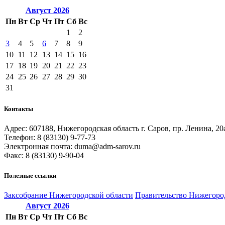
Август
2026
Пн
Вт
Ср
Чт
Пт
Сб
Вс
1
2
3
4
5
6
7
8
9
10
11
12
13
14
15
16
17
18
19
20
21
22
23
24
25
26
27
28
29
30
31
Контакты
Адрес: 607188, Нижегородская область г. Саров, пр. Ленина, 20
Телефон: 8 (83130) 9-77-73
Электронная почта: duma@adm-sarov.ru
Факс: 8 (83130) 9-90-04
Полезные ссылки
Закcобрание Нижегородской области
Правительство Нижегоро
Август
2026
Пн
Вт
Ср
Чт
Пт
Сб
Вс