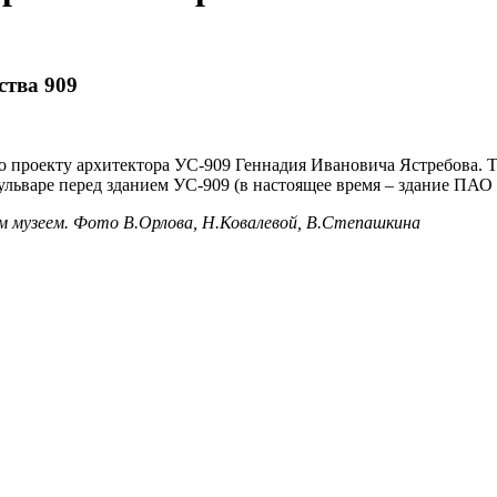
ства 909
о проекту архитектора УС-909 Геннадия Ивановича Ястребова. Т
бульваре перед зданием УС-909 (в настоящее время – здание ПАО
м музеем.
Фото В.Орлова,
Н.Ковалевой,
В.Степашкина