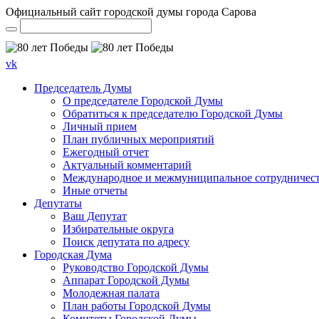
Официальный сайт городской думы города Сарова
vk
Председатель Думы
О председателе Городской Думы
Обратиться к председателю Городской Думы
Личный прием
План публичных мероприятий
Ежегодный отчет
Актуальный комментарий
Международное и межмуниципальное сотрудничес
Иные отчеты
Депутаты
Ваш Депутат
Избирательные округа
Поиск депутата по адресу
Городская Дума
Руководство Городской Думы
Аппарат Городской Думы
Молодежная палата
План работы Городской Думы
Комитеты Городской Думы