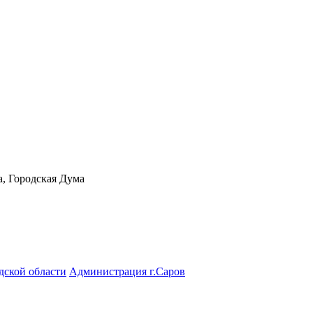
а, Городская Дума
дской области
Администрация г.Саров