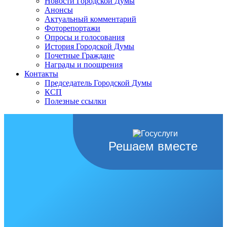
Новости Городской Думы
Анонсы
Актуальный комментарий
Фоторепортажи
Опросы и голосования
История Городской Думы
Почетные Граждане
Награды и поощрения
Контакты
Председатель Городской Думы
КСП
Полезные ссылки
Решаем вместе