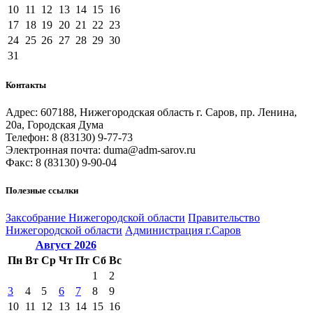
10
11
12
13
14
15
16
17
18
19
20
21
22
23
24
25
26
27
28
29
30
31
Контакты
Адрес: 607188, Нижегородская область г. Саров, пр. Ленина,
20а, Городская Дума
Телефон: 8 (83130) 9-77-73
Электронная почта: duma@adm-sarov.ru
Факс: 8 (83130) 9-90-04
Полезные ссылки
Закcобрание Нижегородской области
Правительство
Нижегородской области
Администрация г.Саров
Август
2026
Пн
Вт
Ср
Чт
Пт
Сб
Вс
1
2
3
4
5
6
7
8
9
10
11
12
13
14
15
16