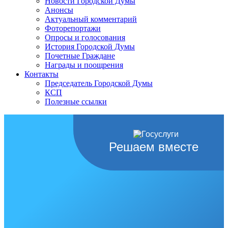
Новости Городской Думы
Анонсы
Актуальный комментарий
Фоторепортажи
Опросы и голосования
История Городской Думы
Почетные Граждане
Награды и поощрения
Контакты
Председатель Городской Думы
КСП
Полезные ссылки
Решаем вместе