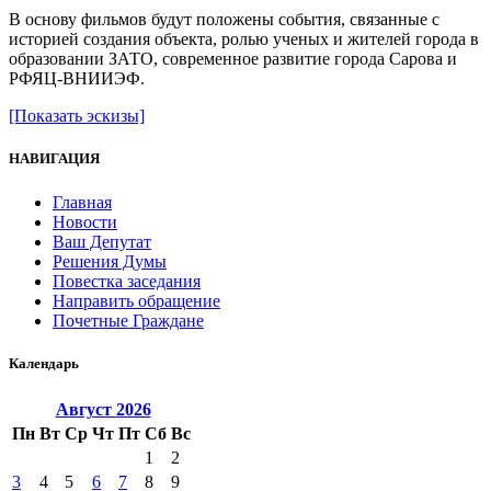
В основу фильмов будут положены события, связанные с
историей создания объекта, ролью ученых и жителей города в
образовании ЗАТО, современное развитие города Сарова и
РФЯЦ-ВНИИЭФ.
[Показать эскизы]
НАВИГАЦИЯ
Главная
Новости
Ваш Депутат
Решения Думы
Повестка заседания
Направить обращение
Почетные Граждане
Календарь
Август
2026
Пн
Вт
Ср
Чт
Пт
Сб
Вс
1
2
3
4
5
6
7
8
9