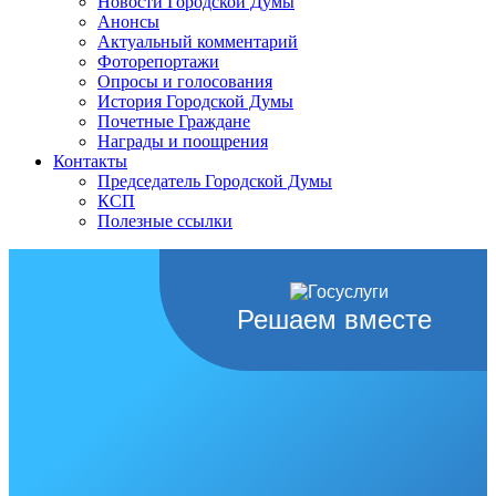
Новости Городской Думы
Анонсы
Актуальный комментарий
Фоторепортажи
Опросы и голосования
История Городской Думы
Почетные Граждане
Награды и поощрения
Контакты
Председатель Городской Думы
КСП
Полезные ссылки
Решаем вместе