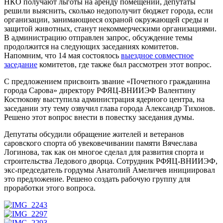
НКО получают льготы на аренду помещений, депутаты
решили выяснить, сколько недополучит бюджет города, если
организации, занимающиеся охраной окружающей среды и
защитой животных, станут некоммерческими организациями.
В администрацию отправлен запрос, обсуждение темы
продолжится на следующих заседаниях комитетов.
Напомним, что 14 мая состоялось
выездное совместное
заседание
комитетов, где также был рассмотрен этот вопрос.
С предложением присвоить звание «Почетного гражданина
города Сарова» директору РФЯЦ-ВНИИЭФ Валентину
Костюкову выступила администрация ядерного центра, на
заседании эту тему озвучил глава города Александр Тихонов.
Решено этот вопрос внести в повестку заседания думы.
Депутаты обсудили обращение жителей и ветеранов
саровского спорта об увековечивании памяти Вячеслава
Логинова, так как он многое сделал для развития спорта и
строительства Ледового дворца. Сотрудник РФЯЦ-ВНИИЭФ,
экс-председатель гордумы Анатолий Амеличев инициировал
это предложение. Решено создать рабочую группу для
проработки этого вопроса.