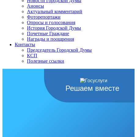
Новости Городской Думы
Анонсы
Актуальный комментарий
Фоторепортажи
Опросы и голосования
История Городской Думы
Почетные Граждане
Награды и поощрения
Контакты
Председатель Городской Думы
КСП
Полезные ссылки
Решаем вместе