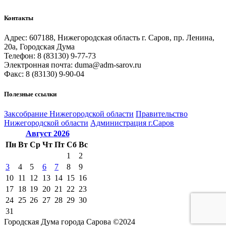
Контакты
Адрес: 607188, Нижегородская область г. Саров, пр. Ленина,
20а, Городская Дума
Телефон: 8 (83130) 9-77-73
Электронная почта: duma@adm-sarov.ru
Факс: 8 (83130) 9-90-04
Полезные ссылки
Закcобрание Нижегородской области
Правительство
Нижегородской области
Администрация г.Саров
Август
2026
Пн
Вт
Ср
Чт
Пт
Сб
Вс
1
2
3
4
5
6
7
8
9
10
11
12
13
14
15
16
17
18
19
20
21
22
23
24
25
26
27
28
29
30
31
Городская Дума города Сарова ©2024