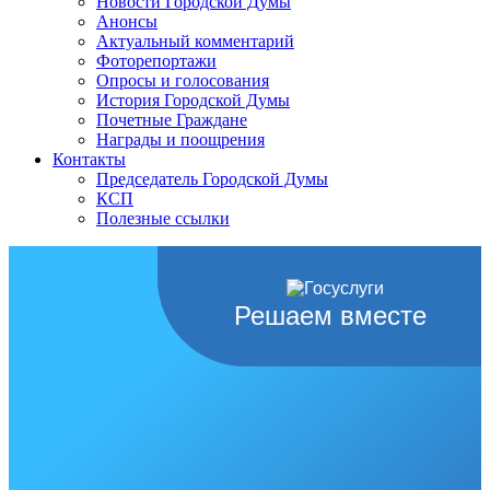
Новости Городской Думы
Анонсы
Актуальный комментарий
Фоторепортажи
Опросы и голосования
История Городской Думы
Почетные Граждане
Награды и поощрения
Контакты
Председатель Городской Думы
КСП
Полезные ссылки
Решаем вместе