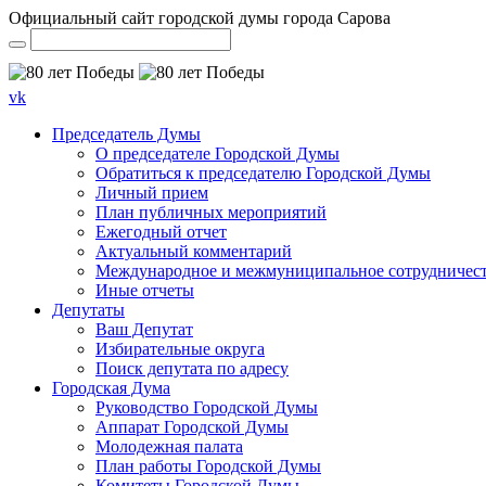
Официальный сайт городской думы города Сарова
vk
Председатель Думы
О председателе Городской Думы
Обратиться к председателю Городской Думы
Личный прием
План публичных мероприятий
Ежегодный отчет
Актуальный комментарий
Международное и межмуниципальное сотрудничес
Иные отчеты
Депутаты
Ваш Депутат
Избирательные округа
Поиск депутата по адресу
Городская Дума
Руководство Городской Думы
Аппарат Городской Думы
Молодежная палата
План работы Городской Думы
Комитеты Городской Думы