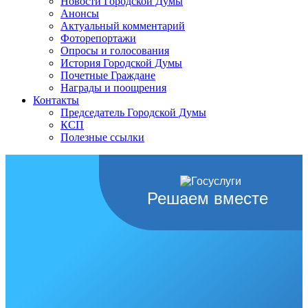
Новости Городской Думы
Анонсы
Актуальный комментарий
Фоторепортажи
Опросы и голосования
История Городской Думы
Почетные Граждане
Награды и поощрения
Контакты
Председатель Городской Думы
КСП
Полезные ссылки
Решаем вместе