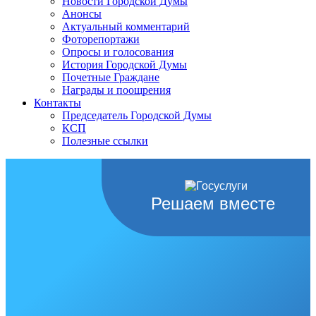
Новости Городской Думы
Анонсы
Актуальный комментарий
Фоторепортажи
Опросы и голосования
История Городской Думы
Почетные Граждане
Награды и поощрения
Контакты
Председатель Городской Думы
КСП
Полезные ссылки
Решаем вместе