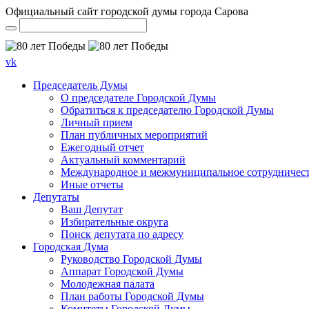
Официальный сайт городской думы города Сарова
vk
Председатель Думы
О председателе Городской Думы
Обратиться к председателю Городской Думы
Личный прием
План публичных мероприятий
Ежегодный отчет
Актуальный комментарий
Международное и межмуниципальное сотрудничес
Иные отчеты
Депутаты
Ваш Депутат
Избирательные округа
Поиск депутата по адресу
Городская Дума
Руководство Городской Думы
Аппарат Городской Думы
Молодежная палата
План работы Городской Думы
Комитеты Городской Думы