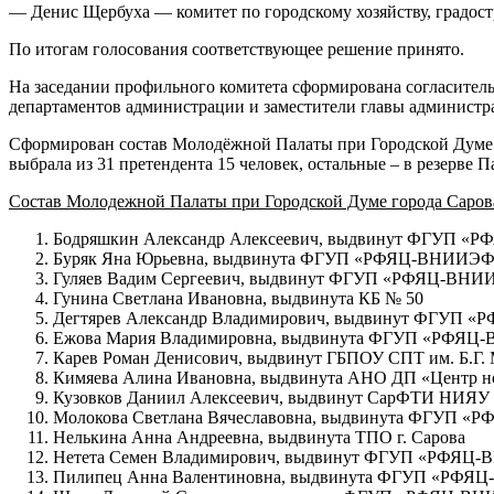
— Денис Щербуха — комитет по городскому хозяйству, градост
По итогам голосования соответствующее решение принято.
На заседании профильного комитета сформирована согласитель
департаментов администрации и заместители главы администр
Сформирован состав Молодёжной Палаты при Городской Думе го
выбрала из 31 претендента 15 человек, остальные – в резерве П
Состав Молодежной Палаты при
Городской Думе города Саров
Бодряшкин Александр Алексеевич, выдвинут ФГУП 
Буряк Яна Юрьевна, выдвинута ФГУП «РФЯЦ-ВНИИЭ
Гуляев Вадим Сергеевич, выдвинут ФГУП «РФЯЦ-ВН
Гунина Светлана Ивановна, выдвинута КБ № 50
Дегтярев Александр Владимирович, выдвинут ФГУП
Ежова Мария Владимировна, выдвинута ФГУП «РФЯ
Карев Роман Денисович, выдвинут ГБПОУ СПТ им. Б.Г. 
Кимяева Алина Ивановна, выдвинута АНО ДП «Центр но
Кузовков Даниил Алексеевич, выдвинут СарФТИ НИЯ
Молокова Светлана Вячеславовна, выдвинута ФГУП 
Нелькина Анна Андреевна, выдвинута ТПО г. Сарова
Нетета Семен Владимирович, выдвинут ФГУП «РФЯЦ
Пилипец Анна Валентиновна, выдвинута ФГУП «РФ