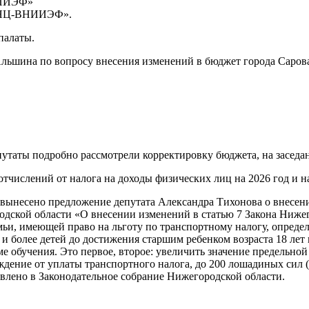
НИИЭФ»
РФЯЦ-ВНИИЭФ».
палаты.
ьшина по вопросу внесения изменений в бюджет города Сарова 
епутаты подробно рассмотрели корректировку бюджета, на засед
тчислений от налога на доходы физических лиц на 2026 год и н
 вынесено предложение депутата Александра Тихонова о внесен
одской области «О внесении изменений в статью 7 Закона Ниже
ьи, имеющей право на льготу по транспортному налогу, определ
более детей до достижения старшим ребенком возраста 18 лет и
 обучения. Это первое, второе: увеличить значение предельной
ждение от уплаты транспортного налога, до 200 лошадиных сил 
авлено в Законодательное собрание Нижегородской области.