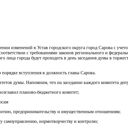
ении изменений в Устав городского округа город Сарова с учет
соответствии с требованиями законов регионального и федераль
о лица города будет проходить в день заседания думы в торжест
 порядке вступления в должность главы Сарова.
итетов думы. Напомним, что на заседании каждого комитета де
возглавил планово-бюджетного комитет;
осам
витию, предпринимательству и имущественным отношениям;
у самоуправлению, нормотворчеству и контролю;