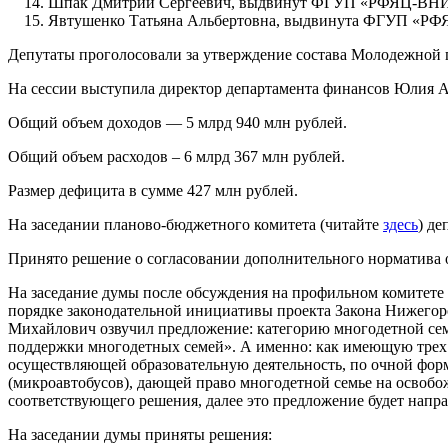
Шпак Дмитрий Сергеевич, выдвинут ФГУП «РФЯЦ-В
Явтушенко Татьяна Альбертовна, выдвинута ФГУП «
Депутаты проголосовали за утверждение состава Молодежной 
На сессии выступила директор департамента финансов Юлия Ал
Общий объем доходов — 5 млрд 940 млн рублей.
Общий объем расходов – 6 млрд 367 млн рублей.
Размер дефицита в сумме 427 млн рублей.
На заседании планово-бюджетного комитета (читайте
здесь
) д
Принято решение о согласовании дополнительного норматива о
На заседание думы после обсуждения на профильном комитете
порядке законодательной инициативы проекта Закона Нижегор
Михайлович озвучил предложение: категорию многодетной сем
поддержки многодетных семей». А именно: как имеющую трех и 
осуществляющей образовательную деятельность, по очной форме
(микроавтобусов), дающей право многодетной семье на освобо
соответствующего решения, далее это предложение будет напр
На заседании думы приняты решения: