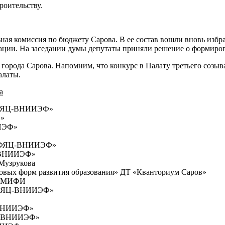
роительству.
ная комиссия по бюджету Сарова. В ее состав вошли вновь изб
ации. На заседании думы депутаты приняли решение о формиров
рода Сарова. Напомним, что конкурс в Палату третьего созыва 
алаты.
а
«РФЯЦ-ВНИИЭФ»
Ф»
ИИЭФ»
 «РФЯЦ-ВНИИЭФ»
Ц-ВНИИЭФ»
Музрукова
вых форм развития образования» ДТ «Кванториум Саров»
У МИФИ
«РФЯЦ-ВНИИЭФ»
-ВНИИЭФ»
ЯЦ-ВНИИЭФ»