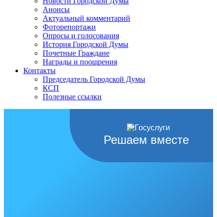
Новости Городской Думы
Анонсы
Актуальный комментарий
Фоторепортажи
Опросы и голосования
История Городской Думы
Почетные Граждане
Награды и поощрения
Контакты
Председатель Городской Думы
КСП
Полезные ссылки
Решаем вместе