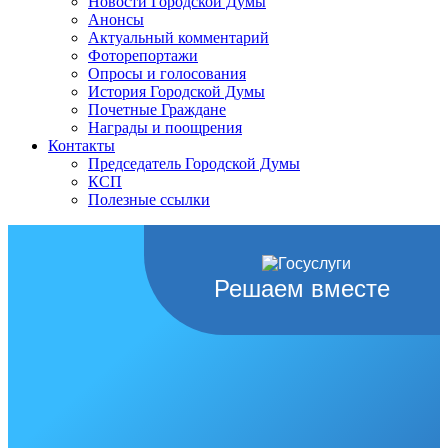
Новости Городской Думы
Анонсы
Актуальный комментарий
Фоторепортажи
Опросы и голосования
История Городской Думы
Почетные Граждане
Награды и поощрения
Контакты
Председатель Городской Думы
КСП
Полезные ссылки
Решаем вместе