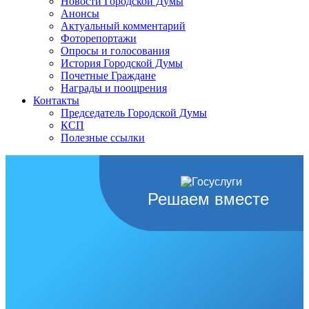
Новости Городской Думы
Анонсы
Актуальный комментарий
Фоторепортажи
Опросы и голосования
История Городской Думы
Почетные Граждане
Награды и поощрения
Контакты
Председатель Городской Думы
КСП
Полезные ссылки
Решаем вместе