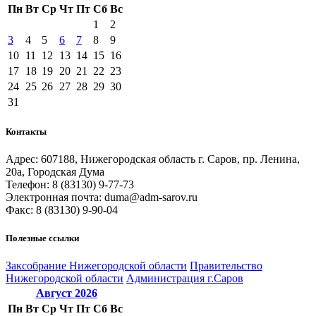
Пн
Вт
Ср
Чт
Пт
Сб
Вс
1
2
3
4
5
6
7
8
9
10
11
12
13
14
15
16
17
18
19
20
21
22
23
24
25
26
27
28
29
30
31
Контакты
Адрес: 607188, Нижегородская область г. Саров, пр. Ленина,
20а, Городская Дума
Телефон: 8 (83130) 9-77-73
Электронная почта: duma@adm-sarov.ru
Факс: 8 (83130) 9-90-04
Полезные ссылки
Закcобрание Нижегородской области
Правительство
Нижегородской области
Администрация г.Саров
Август
2026
Пн
Вт
Ср
Чт
Пт
Сб
Вс