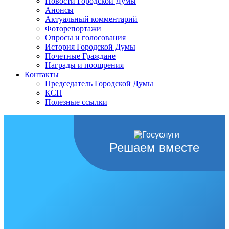
Новости Городской Думы
Анонсы
Актуальный комментарий
Фоторепортажи
Опросы и голосования
История Городской Думы
Почетные Граждане
Награды и поощрения
Контакты
Председатель Городской Думы
КСП
Полезные ссылки
Решаем вместе