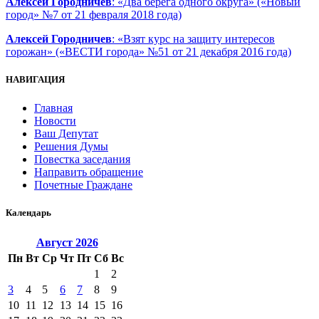
Алексей Городничев
: «Два берега одного округа» («Новый
город» №7 от 21 февраля 2018 года)
Алексей Городничев
: «Взят курс на защиту интересов
горожан» («ВЕСТИ города» №51 от 21 декабря 2016 года)
НАВИГАЦИЯ
Главная
Новости
Ваш Депутат
Решения Думы
Повестка заседания
Направить обращение
Почетные Граждане
Календарь
Август
2026
Пн
Вт
Ср
Чт
Пт
Сб
Вс
1
2
3
4
5
6
7
8
9
10
11
12
13
14
15
16