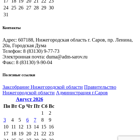
17
18
19
20
21
22
23
24
25
26
27
28
29
30
31
Контакты
Адрес: 607188, Нижегородская область г. Саров, пр. Ленина,
20а, Городская Дума
Телефон: 8 (83130) 9-77-73
Электронная почта: duma@adm-sarov.ru
Факс: 8 (83130) 9-90-04
Полезные ссылки
Закcобрание Нижегородской области
Правительство
Нижегородской области
Администрация г.Саров
Август
2026
Пн
Вт
Ср
Чт
Пт
Сб
Вс
1
2
3
4
5
6
7
8
9
10
11
12
13
14
15
16
17
18
19
20
21
22
23