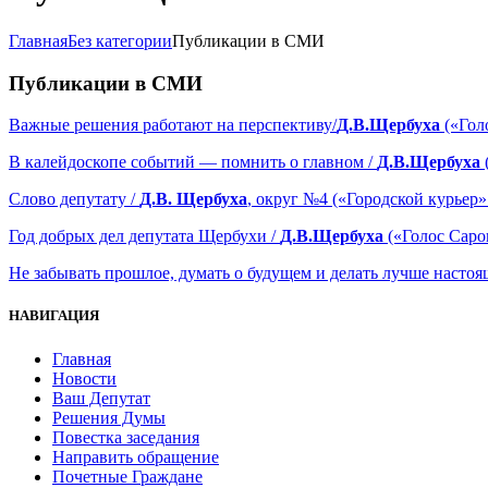
Главная
Без категории
Публикации в СМИ
Публикации в СМИ
Важные решения работают на перспективу/
Д.В.Щербуха
(«Гол
В калейдоскопе событий — помнить о главном /
Д.В.Щербуха
Слово депутату /
Д.В. Щербуха
, округ №4 («Городской курьер»
Год добрых дел депутата Щербухи /
Д.В.Щербуха
(«Голос Саро
Не забывать прошлое, думать о будущем и делать лучше настоя
НАВИГАЦИЯ
Главная
Новости
Ваш Депутат
Решения Думы
Повестка заседания
Направить обращение
Почетные Граждане