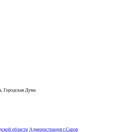
а, Городская Дума
дской области
Администрация г.Саров