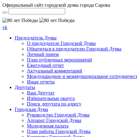
Официальный сайт городской думы города Сарова
vk
Председатель Думы
О председателе Городской Думы
Обратиться к председателю Городской Думы
Личный прием
План публичных мероприятий
Ежегодный отчет
Актуальный комментарий
Международное и межмуниципальное сотрудничес
Иные отчеты
Депутаты
Ваш Депутат
Избирательные округа
Поиск депутата по адресу
Городская Дума
Руководство Городской Думы
Аппарат Городской Думы
Молодежная палата
План работы Городской Думы
Комитеты Городской Думы