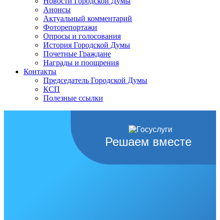
Новости Городской Думы
Анонсы
Актуальный комментарий
Фоторепортажи
Опросы и голосования
История Городской Думы
Почетные Граждане
Награды и поощрения
Контакты
Председатель Городской Думы
КСП
Полезные ссылки
Решаем вместе