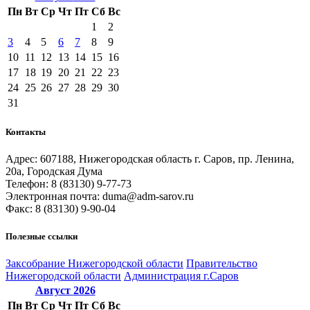
Пн
Вт
Ср
Чт
Пт
Сб
Вс
1
2
3
4
5
6
7
8
9
10
11
12
13
14
15
16
17
18
19
20
21
22
23
24
25
26
27
28
29
30
31
Контакты
Адрес: 607188, Нижегородская область г. Саров, пр. Ленина,
20а, Городская Дума
Телефон: 8 (83130) 9-77-73
Электронная почта: duma@adm-sarov.ru
Факс: 8 (83130) 9-90-04
Полезные ссылки
Закcобрание Нижегородской области
Правительство
Нижегородской области
Администрация г.Саров
Август
2026
Пн
Вт
Ср
Чт
Пт
Сб
Вс