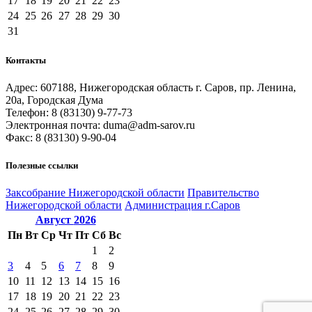
17
18
19
20
21
22
23
24
25
26
27
28
29
30
31
Контакты
Адрес: 607188, Нижегородская область г. Саров, пр. Ленина,
20а, Городская Дума
Телефон: 8 (83130) 9-77-73
Электронная почта: duma@adm-sarov.ru
Факс: 8 (83130) 9-90-04
Полезные ссылки
Закcобрание Нижегородской области
Правительство
Нижегородской области
Администрация г.Саров
Август
2026
Пн
Вт
Ср
Чт
Пт
Сб
Вс
1
2
3
4
5
6
7
8
9
10
11
12
13
14
15
16
17
18
19
20
21
22
23
24
25
26
27
28
29
30