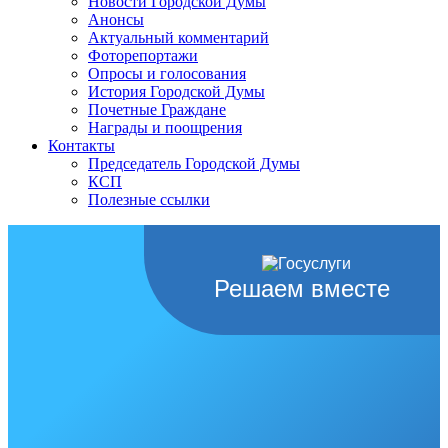
Новости Городской Думы
Анонсы
Актуальный комментарий
Фоторепортажи
Опросы и голосования
История Городской Думы
Почетные Граждане
Награды и поощрения
Контакты
Председатель Городской Думы
КСП
Полезные ссылки
Решаем вместе