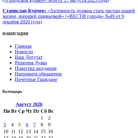
(«Городской курьер» №34 от 27 августа 2025 года)
Станислав Курчев:
«Активность должна стать частью нашей
жизни, хорошей привычкой» («ВЕСТИ города» №49 от 9
декабря 2020 года)
НАВИГАЦИЯ
Главная
Новости
Ваш Депутат
Решения Думы
Повестка заседания
Направить обращение
Почетные Граждане
Календарь
Август
2026
Пн
Вт
Ср
Чт
Пт
Сб
Вс
1
2
3
4
5
6
7
8
9
10
11
12
13
14
15
16