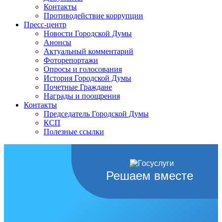
Контакты
Противодействие коррупции
Пресс-центр
Новости Городской Думы
Анонсы
Актуальный комментарий
Фоторепортажи
Опросы и голосования
История Городской Думы
Почетные Граждане
Награды и поощрения
Контакты
Председатель Городской Думы
КСП
Полезные ссылки
Решаем вместе