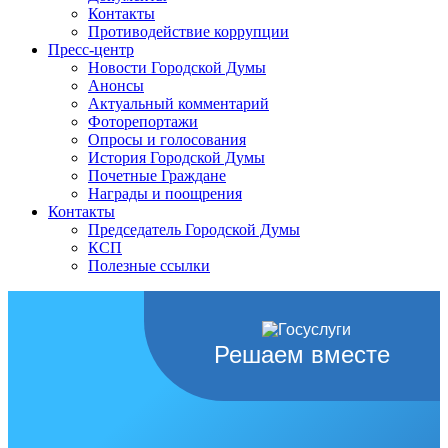
Контакты
Противодействие коррупции
Пресс-центр
Новости Городской Думы
Анонсы
Актуальный комментарий
Фоторепортажи
Опросы и голосования
История Городской Думы
Почетные Граждане
Награды и поощрения
Контакты
Председатель Городской Думы
КСП
Полезные ссылки
Решаем вместе