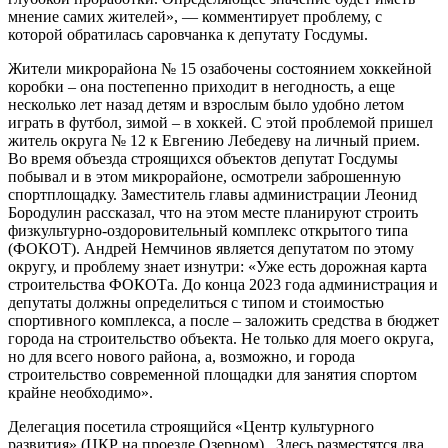
мнение самих жителей», — комментирует проблему, с
которой обратилась саровчанка к депутату Госдумы.
Жители микрорайона № 15 озабочены состоянием хоккейной
коробки – она постепенно приходит в негодность, а еще
несколько лет назад детям и взрослым было удобно летом
играть в футбол, зимой – в хоккей. С этой проблемой пришел
житель округа № 12 к Евгению Лебедеву на личный прием.
Во время объезда строящихся объектов депутат Госдумы
побывал и в этом микрорайоне, осмотрели заброшенную
спортплощадку. Заместитель главы администрации Леонид
Бородулин рассказал, что на этом месте планируют строить
физкультурно-оздоровительный комплекс открытого типа
(ФОКОТ). Андрей Немчинов является депутатом по этому
округу, и проблему знает изнутри: «Уже есть дорожная карта
строительства ФОКОТа. До конца 2023 года администрация и
депутаты должны определиться с типом и стоимостью
спортивного комплекса, а после – заложить средства в бюджет
города на строительство объекта. Не только для моего округа,
но для всего нового района, а, возможно, и города
строительство современной площадки для занятия спортом
крайне необходимо».
Делегация посетила строящийся «Центр культурного
развития» (ЦКР на проезде Озерном). Здесь разместятся два