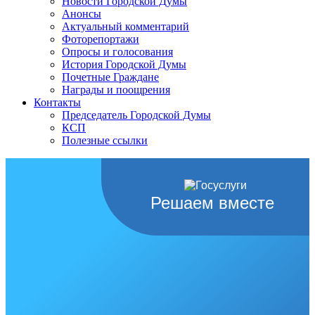
Новости Городской Думы
Анонсы
Актуальный комментарий
Фоторепортажи
Опросы и голосования
История Городской Думы
Почетные Граждане
Награды и поощрения
Контакты
Председатель Городской Думы
КСП
Полезные ссылки
Решаем вместе