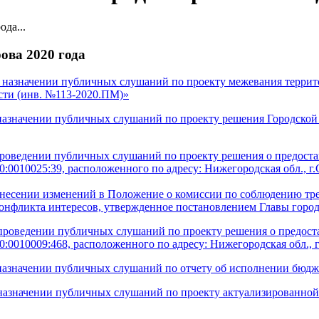
да...
ова 2020 года
назначении публичных слушаний по проекту межевания террит
сти (инв. №113-2020.ПМ)»
азначении публичных слушаний по проекту решения Городской 
роведении публичных слушаний по проекту решения о предоста
:0010025:39, расположенного по адресу: Нижегородская обл., г.С
несении изменений в Положение о комиссии по соблюдению т
онфликта интересов, утвержденное постановлением Главы город
роведении публичных слушаний по проекту решения о предост
:0010009:468, расположенного по адресу: Нижегородская обл., г.
азначении публичных слушаний по отчету об исполнении бюджет
азначении публичных слушаний по проекту актуализированной 