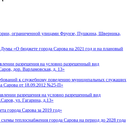
ории, ограниченной улицами Фрунзе, Пушкина, Шверника,
Думы «О бюджете города Сарова на 2021 год и на плановый
влении разрешения на условно разрешенный вид
аров, дор. Варламовская, д. 13»
ребований к служебному поведению муниципальных служащих
а Сарова от 18.09.2012 №25-П»
авлении разрешения на условно разрешенный вид
Саров, ул. Гагарина, д.13»
а города Сарова за 2019 год»
схемы теплоснабжения города Сарова на период до 2028 года