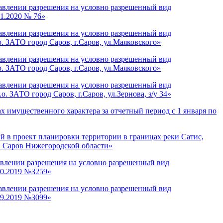
авлении разрешения на условно разрешенный вид
01.2020 № 76»
авлении разрешения на условно разрешенный вид
о. ЗАТО город Саров, г.Саров, ул.Маяковского»
авлении разрешения на условно разрешенный вид
о. ЗАТО город Саров, г.Саров, ул.Маяковского»
авлении разрешения на условно разрешенный вид
. ЗАТО город Саров, г.Саров, ул.Зернова, з/у 34»
х имущественного характера за отчетный период с 1 января по
 в проект планировки территории в границах реки Сатис,
г. Саров Нижегородской области»
влении разрешения на условно разрешенный вид
10.2019 №3259»
авлении разрешения на условно разрешенный вид
09.2019 №3099»