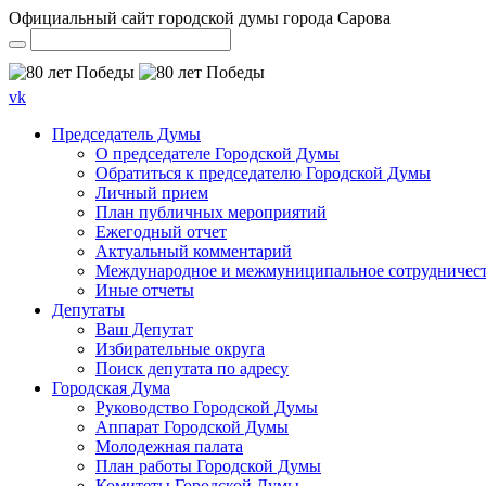
Официальный сайт городской думы города Сарова
vk
Председатель Думы
О председателе Городской Думы
Обратиться к председателю Городской Думы
Личный прием
План публичных мероприятий
Ежегодный отчет
Актуальный комментарий
Международное и межмуниципальное сотрудничес
Иные отчеты
Депутаты
Ваш Депутат
Избирательные округа
Поиск депутата по адресу
Городская Дума
Руководство Городской Думы
Аппарат Городской Думы
Молодежная палата
План работы Городской Думы
Комитеты Городской Думы