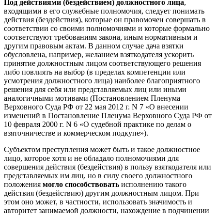
Под действиями (бездействием) должностного лица
,
входящими в его служебные полномочия, следует понимать
действия (бездействия), которые он правомочен совершать в
соответствии со своими полномочиями и которые формально
соответствуют требованиям закона, иным нормативным и
другим правовым актам. В данном случае дача взятки
обусловлена, например, желанием взяткодателя ускорить
принятие должностным лицом соответствующего решения
либо повлиять на выбор (в пределах компетенции или
усмотрения должностного лица) наиболее благоприятного
решения для себя или представляемых лиц или иными
аналогичными мотивами (Постановлением Пленума
Верховного Суда РФ от 22 мая 2012 г. N 7 «О внесении
изменений в Постановление Пленума Верховного Суда РФ от
10 февраля 2000 г. N 6 «О судебной практике по делам о
взяточничестве и коммерческом подкупе»).
Субъектом преступления может быть и такое должностное
лицо, которое хотя и не обладало полномочиями для
совершения действия (бездействия) в пользу взяткодателя или
представляемых им лиц, но в силу своего должностного
положения
могло способствовать
исполнению такого
действия (бездействию) другим должностным лицом. При
этом оно может, в частности, использовать значимость и
авторитет занимаемой должности, нахождение в подчинении