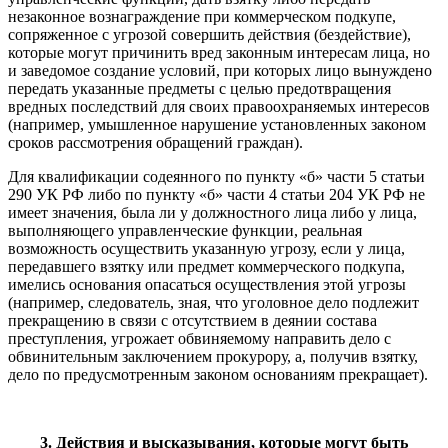
незаконное вознаграждение при коммерческом подкупе,
сопряженное с угрозой совершить действия (бездействие),
которые могут причинить вред законным интересам лица, но
и заведомое создание условий, при которых лицо вынуждено
передать указанные предметы с целью предотвращения
вредных последствий для своих правоохраняемых интересов
(например, умышленное нарушение установленных законом
сроков рассмотрения обращений граждан).
Для квалификации содеянного по пункту «б» части 5 статьи
290 УК РФ либо по пункту «б» части 4 статьи 204 УК РФ не
имеет значения, была ли у должностного лица либо у лица,
выполняющего управленческие функции, реальная
возможность осуществить указанную угрозу, если у лица,
передавшего взятку или предмет коммерческого подкупа,
имелись основания опасаться осуществления этой угрозы
(например, следователь, зная, что уголовное дело подлежит
прекращению в связи с отсутствием в деянии состава
преступления, угрожает обвиняемому направить дело с
обвинительным заключением прокурору, а, получив взятку,
дело по предусмотренным законом основаниям прекращает).
3. Действия и высказывания, которые могут быть