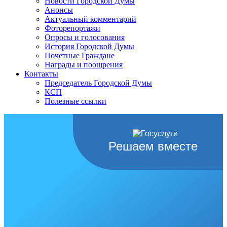
Новости Городской Думы
Анонсы
Актуальный комментарий
Фоторепортажи
Опросы и голосования
История Городской Думы
Почетные Граждане
Награды и поощрения
Контакты
Председатель Городской Думы
КСП
Полезные ссылки
Решаем вместе