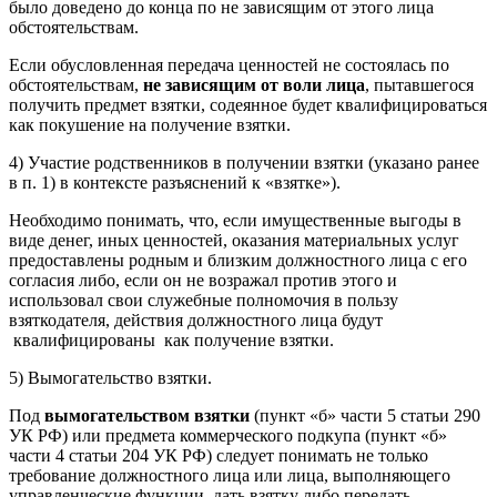
было доведено до конца по не зависящим от этого лица
обстоятельствам.
Если обусловленная передача ценностей не состоялась по
обстоятельствам,
не зависящим от воли лица
, пытавшегося
получить предмет взятки, содеянное будет квалифицироваться
как покушение на получение взятки.
4) Участие родственников в получении взятки (указано ранее
в п. 1) в контексте разъяснений к «взятке»).
Необходимо понимать, что, если имущественные выгоды в
виде денег, иных ценностей, оказания материальных услуг
предоставлены родным и близким должностного лица с его
согласия либо, если он не возражал против этого и
использовал свои служебные полномочия в пользу
взяткодателя, действия должностного лица будут
квалифицированы как получение взятки.
5) Вымогательство взятки.
Под
вымогательством взятки
(пункт «б» части 5 статьи 290
УК РФ) или предмета коммерческого подкупа (пункт «б»
части 4 статьи 204 УК РФ) следует понимать не только
требование должностного лица или лица, выполняющего
управленческие функции, дать взятку либо передать