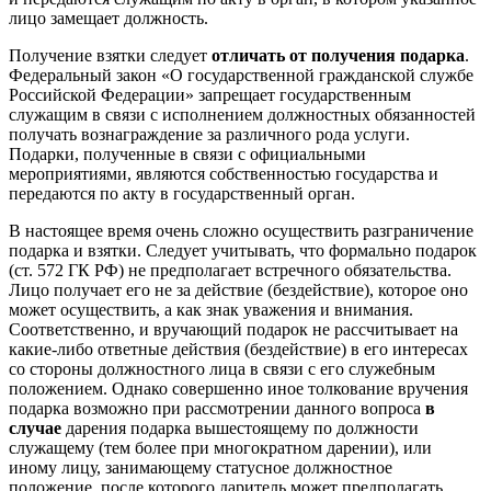
лицо замещает должность.
Получение взятки следует
отличать от получения подарка
.
Федеральный закон «О государственной гражданской службе
Российской Федерации» запрещает государственным
служащим в связи с исполнением должностных обязанностей
получать вознаграждение за различного рода услуги.
Подарки, полученные в связи с официальными
мероприятиями, являются собственностью государства и
передаются по акту в государственный орган.
В настоящее время очень сложно осуществить разграничение
подарка и взятки. Следует учитывать, что формально подарок
(ст. 572 ГК РФ) не предполагает встречного обязательства.
Лицо получает его не за действие (бездействие), которое оно
может осуществить, а как знак уважения и внимания.
Соответственно, и вручающий подарок не рассчитывает на
какие-либо ответные действия (бездействие) в его интересах
со стороны должностного лица в связи с его служебным
положением. Однако совершенно иное толкование вручения
подарка возможно при рассмотрении данного вопроса
в
случае
дарения подарка вышестоящему по должности
служащему (тем более при многократном дарении), или
иному лицу, занимающему статусное должностное
положение, после которого даритель может предполагать