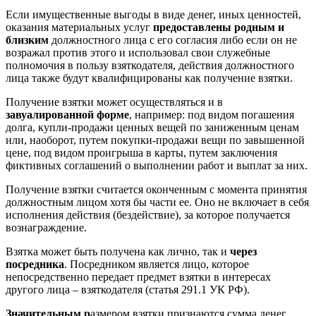
Если имущественные выгоды в виде денег, иных ценностей,
оказания материальных услуг
предоставлены родным и
близким
должностного лица с его согласия либо если он не
возражал против этого и использовал свои служебные
полномочия в пользу взяткодателя, действия должностного
лица также будут квалифицированы как получение взятки.
Получение взятки может осуществляться и в
завуалированной форме
, например: под видом погашения
долга, купли-продажи ценных вещей по заниженным ценам
или, наоборот, путем покупки-продажи вещи по завышенной
цене, под видом проигрыша в карты, путем заключения
фиктивных соглашений о выполнении работ и выплат за них.
Получение взятки считается оконченным с момента принятия
должностным лицом хотя бы части ее. Оно не включает в себя
исполнения действия (бездействие), за которое получается
вознаграждение.
Взятка может быть получена как лично, так и
через
посредника
. Посредником является лицо, которое
непосредственно передает предмет взятки в интересах
другого лица – взяткодателя (статья 291.1 УК РФ).
Значительным р
азмером взятки признаются сумма денег,