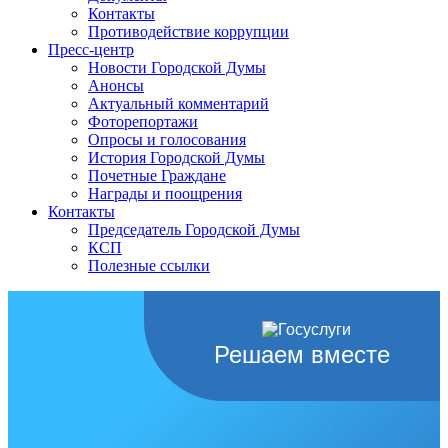
Контакты
Противодействие коррупции
Пресс-центр
Новости Городской Думы
Анонсы
Актуальный комментарий
Фоторепортажи
Опросы и голосования
История Городской Думы
Почетные Граждане
Награды и поощрения
Контакты
Председатель Городской Думы
КСП
Полезные ссылки
Решаем вместе