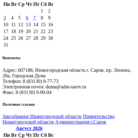
Пн
Вт
Ср
Чт
Пт
Сб
Вс
1
2
3
4
5
6
7
8
9
10
11
12
13
14
15
16
17
18
19
20
21
22
23
24
25
26
27
28
29
30
31
Контакты
Адрес: 607188, Нижегородская область г. Саров, пр. Ленина,
20а, Городская Дума
Телефон: 8 (83130) 9-77-73
Электронная почта: duma@adm-sarov.ru
Факс: 8 (83130) 9-90-04
Полезные ссылки
Закcобрание Нижегородской области
Правительство
Нижегородской области
Администрация г.Саров
Август
2026
Пн
Вт
Ср
Чт
Пт
Сб
Вс