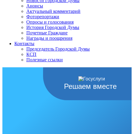
Новости Городской Думы
Анонсы
Актуальный комментарий
Фоторепортажи
Опросы и голосования
История Городской Думы
Почетные Граждане
Награды и поощрения
Контакты
Председатель Городской Думы
КСП
Полезные ссылки
Решаем вместе