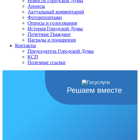
Новости Городской Думы
Анонсы
Актуальный комментарий
Фоторепортажи
Опросы и голосования
История Городской Думы
Почетные Граждане
Награды и поощрения
Контакты
Председатель Городской Думы
КСП
Полезные ссылки
Решаем вместе