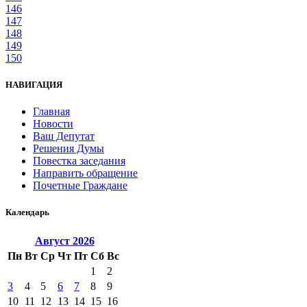
146
147
148
149
150
НАВИГАЦИЯ
Главная
Новости
Ваш Депутат
Решения Думы
Повестка заседания
Направить обращение
Почетные Граждане
Календарь
Август
2026
Пн
Вт
Ср
Чт
Пт
Сб
Вс
1
2
3
4
5
6
7
8
9
10
11
12
13
14
15
16