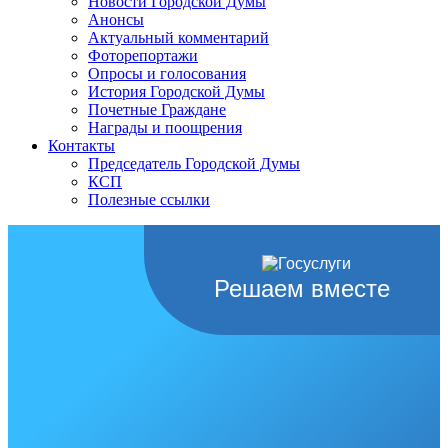
Новости Городской Думы
Анонсы
Актуальный комментарий
Фоторепортажи
Опросы и голосования
История Городской Думы
Почетные Граждане
Награды и поощрения
Контакты
Председатель Городской Думы
КСП
Полезные ссылки
Решаем вместе