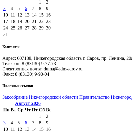
1
2
3
4
5
6
7
8
9
10
11
12
13
14
15
16
17
18
19
20
21
22
23
24
25
26
27
28
29
30
31
Контакты
Адрес: 607188, Нижегородская область г. Саров, пр. Ленина, 20
Телефон: 8 (83130) 9-77-73
Электронная почта: duma@adm-sarov.ru
Факс: 8 (83130) 9-90-04
Полезные ссылки
Закcобрание Нижегородской области
Правительство Нижегоро
Август
2026
Пн
Вт
Ср
Чт
Пт
Сб
Вс
1
2
3
4
5
6
7
8
9
10
11
12
13
14
15
16