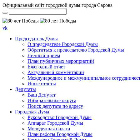
Официальный сайт городской думы города Сарова
vk
Председатель Думы
О председателе Городской Думы
Обратиться к председателю Городской Думы
Личный прием
План публичных мероприятий
Ежегодный отчет
Актуальный комментарий
Международное и межмуниципальное сотрудничес
Иные отчеты
Депутаты
Ваш Депутат
Избирательные округа
Поиск депутата по адресу
Городская Дума
Руководство Городской Думы
Аппарат Городской Думы
Молодежная палата
План работы Городской Думы
Комитеты Городской Думы