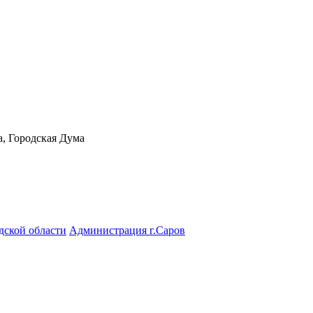
а, Городская Дума
дской области
Администрация г.Саров