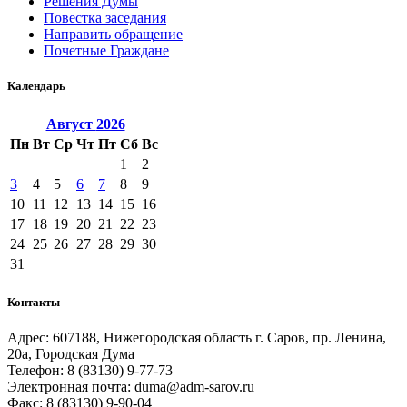
Решения Думы
Повестка заседания
Направить обращение
Почетные Граждане
Календарь
Август
2026
Пн
Вт
Ср
Чт
Пт
Сб
Вс
1
2
3
4
5
6
7
8
9
10
11
12
13
14
15
16
17
18
19
20
21
22
23
24
25
26
27
28
29
30
31
Контакты
Адрес: 607188, Нижегородская область г. Саров, пр. Ленина,
20а, Городская Дума
Телефон: 8 (83130) 9-77-73
Электронная почта: duma@adm-sarov.ru
Факс: 8 (83130) 9-90-04