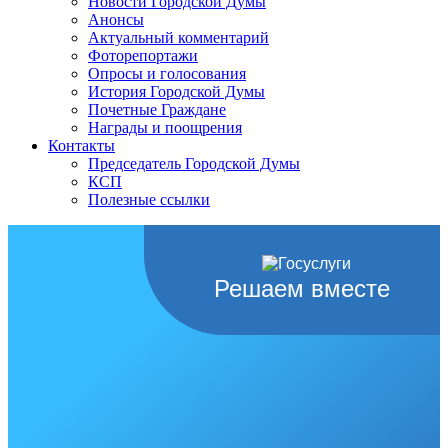
Новости Городской Думы
Анонсы
Актуальный комментарий
Фоторепортажи
Опросы и голосования
История Городской Думы
Почетные Граждане
Награды и поощрения
Контакты
Председатель Городской Думы
КСП
Полезные ссылки
Решаем вместе