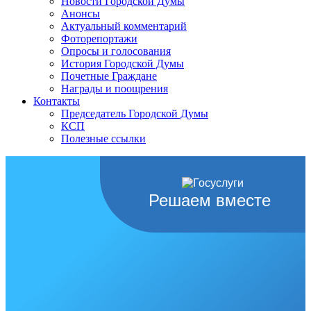
Новости Городской Думы
Анонсы
Актуальный комментарий
Фоторепортажи
Опросы и голосования
История Городской Думы
Почетные Граждане
Награды и поощрения
Контакты
Председатель Городской Думы
КСП
Полезные ссылки
Решаем вместе