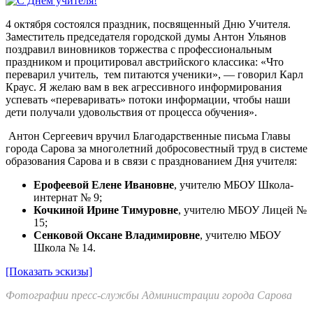
4 октября состоялся праздник, посвященный Дню Учителя.
Заместитель председателя городской думы Антон Ульянов
поздравил виновников торжества с профессиональным
праздником и процитировал австрийского классика: «Что
переварил учитель, тем питаются ученики», — говорил Карл
Краус. Я желаю вам в век агрессивного информирования
успевать «переваривать» потоки информации, чтобы наши
дети получали удовольствия от процесса обучения».
Антон Сергеевич вручил Благодарственные письма Главы
города Сарова за многолетний добросовестный труд в системе
образования Сарова и в связи с празднованием Дня учителя:
Ерофеевой Елене Ивановне
, учителю МБОУ Школа-
интернат № 9;
Кочкиной Ирине Тимуровне
, учителю МБОУ Лицей №
15;
Сенковой Оксане Владимировне
, учителю МБОУ
Школа № 14.
[Показать эскизы]
Фотографии пресс-службы Администрации города Сарова