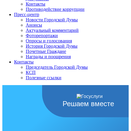
Контакты
Противодействие коррупции
Пресс-центр
Новости Городской Думы
Анонсы
Актуальный комментарий
Фоторепортажи
Опросы и голосования
История Городской Думы
Почетные Граждане
Награды и поощрения
Контакты
Председатель Городской Думы
КСП
Полезные ссылки
Решаем вместе