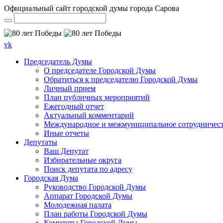
Официальный сайт городской думы города Сарова
vk
Председатель Думы
О председателе Городской Думы
Обратиться к председателю Городской Думы
Личный прием
План публичных мероприятий
Ежегодный отчет
Актуальный комментарий
Международное и межмуниципальное сотрудничес
Иные отчеты
Депутаты
Ваш Депутат
Избирательные округа
Поиск депутата по адресу
Городская Дума
Руководство Городской Думы
Аппарат Городской Думы
Молодежная палата
План работы Городской Думы
Комитеты Городской Думы