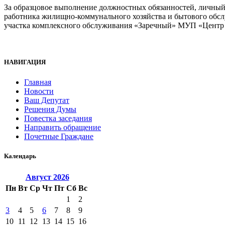
За образцовое выполнение должностных обязанностей, личный
работника жилищно-коммунального хозяйства и бытового обсл
участка комплексного обслуживания «Заречный» МУП «Цент
НАВИГАЦИЯ
Главная
Новости
Ваш Депутат
Решения Думы
Повестка заседания
Направить обращение
Почетные Граждане
Календарь
Август
2026
Пн
Вт
Ср
Чт
Пт
Сб
Вс
1
2
3
4
5
6
7
8
9
10
11
12
13
14
15
16