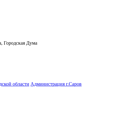
а, Городская Дума
дской области
Администрация г.Саров