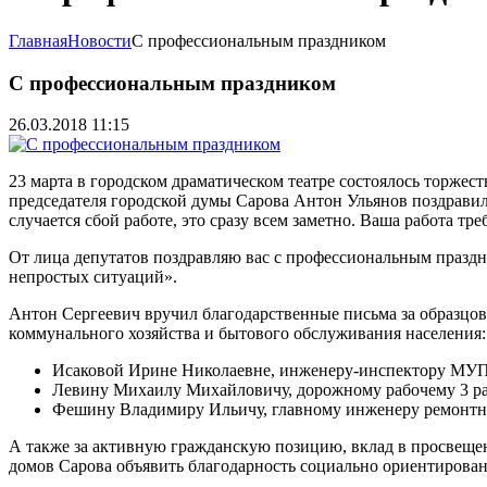
Главная
Новости
С профессиональным праздником
С профессиональным праздником
26.03.2018 11:15
23 марта в городском драматическом театре состоялось торже
председателя городской думы Сарова Антон Ульянов поздравил с
случается сбой работе, это сразу всем заметно. Ваша работа т
От лица депутатов поздравляю вас с профессиональным праздни
непростых ситуаций».
Антон Сергеевич вручил благодарственные письма за образцо
коммунального хозяйства и бытового обслуживания населения
Исаковой Ирине Николаевне, инженеру-инспектору МУП
Левину Михаилу Михайловичу, дорожному рабочему 3 р
Фешину Владимиру Ильичу, главному инженеру ремонтн
А также за активную гражданскую позицию, вклад в просвещен
домов Сарова объявить благодарность социально ориентирова