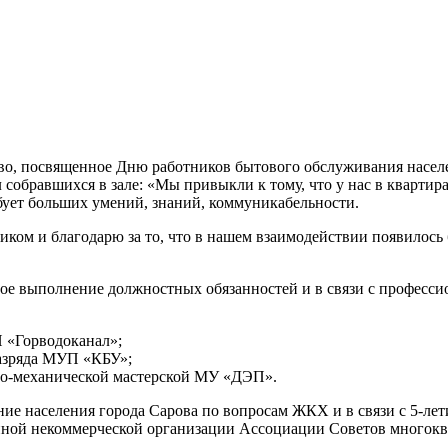
ство, посвященное Дню работников бытового обслуживания насе
обравшихся в зале: «Мы привыкли к тому, что у нас в квартирах
ребует больших умений, знаний, коммуникабельности.
ком и благодарю за то, что в нашем взаимодействии появилось 
вое выполнение должностных обязанностей и в связи с профес
:
 «Горводоканал»;
азряда МУП «КБУ»;
о-механической мастерской МУ «ДЭП».
ие населения города Сарова по вопросам ЖКХ и в связи с 5-ле
нной некоммерческой организации Ассоциации Советов многокв