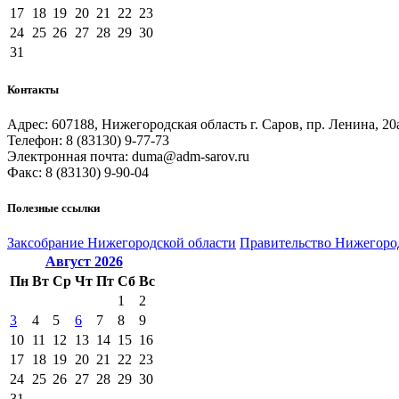
17
18
19
20
21
22
23
24
25
26
27
28
29
30
31
Контакты
Адрес: 607188, Нижегородская область г. Саров, пр. Ленина, 20
Телефон: 8 (83130) 9-77-73
Электронная почта: duma@adm-sarov.ru
Факс: 8 (83130) 9-90-04
Полезные ссылки
Закcобрание Нижегородской области
Правительство Нижегоро
Август
2026
Пн
Вт
Ср
Чт
Пт
Сб
Вс
1
2
3
4
5
6
7
8
9
10
11
12
13
14
15
16
17
18
19
20
21
22
23
24
25
26
27
28
29
30
31