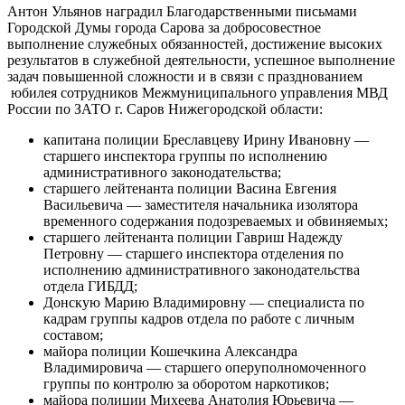
Антон Ульянов наградил Благодарственными письмами
Городской Думы города Сарова за добросовестное
выполнение служебных обязанностей, достижение высоких
результатов в служебной деятельности, успешное выполнение
задач повышенной сложности и в связи с празднованием
юбилея сотрудников Межмуниципального управления МВД
России по ЗАТО г. Саров Нижегородской области:
капитана полиции Бреславцеву Ирину Ивановну —
старшего инспектора группы по исполнению
административного законодательства;
старшего лейтенанта полиции Васина Евгения
Васильевича — заместителя начальника изолятора
временного содержания подозреваемых и обвиняемых;
старшего лейтенанта полиции Гавриш Надежду
Петровну — старшего инспектора отделения по
исполнению административного законодательства
отдела ГИБДД;
Донскую Марию Владимировну — специалиста по
кадрам группы кадров отдела по работе с личным
составом;
майора полиции Кошечкина Александра
Владимировича — старшего оперуполномоченного
группы по контролю за оборотом наркотиков;
майора полиции Михеева Анатолия Юрьевича —