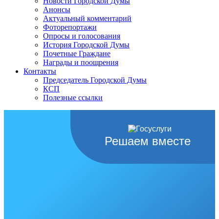
Новости Городской Думы
Анонсы
Актуальный комментарий
Фоторепортажи
Опросы и голосования
История Городской Думы
Почетные Граждане
Награды и поощрения
Контакты
Председатель Городской Думы
КСП
Полезные ссылки
Решаем вместе