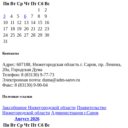
Пн
Вт
Ср
Чт
Пт
Сб
Вс
1
2
3
4
5
6
7
8
9
10
11
12
13
14
15
16
17
18
19
20
21
22
23
24
25
26
27
28
29
30
31
Контакты
Адрес: 607188, Нижегородская область г. Саров, пр. Ленина,
20а, Городская Дума
Телефон: 8 (83130) 9-77-73
Электронная почта: duma@adm-sarov.ru
Факс: 8 (83130) 9-90-04
Полезные ссылки
Закcобрание Нижегородской области
Правительство
Нижегородской области
Администрация г.Саров
Август
2026
Пн
Вт
Ср
Чт
Пт
Сб
Вс