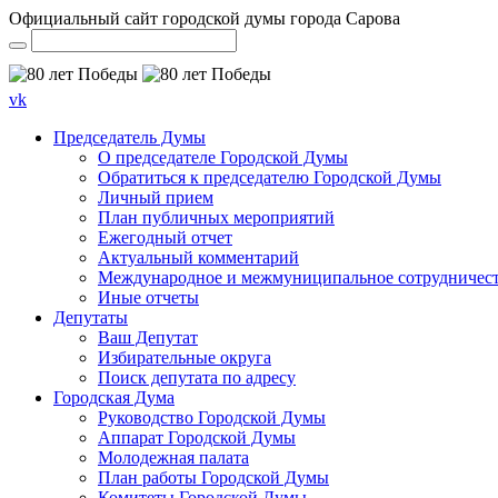
Официальный сайт городской думы города Сарова
vk
Председатель Думы
О председателе Городской Думы
Обратиться к председателю Городской Думы
Личный прием
План публичных мероприятий
Ежегодный отчет
Актуальный комментарий
Международное и межмуниципальное сотрудничес
Иные отчеты
Депутаты
Ваш Депутат
Избирательные округа
Поиск депутата по адресу
Городская Дума
Руководство Городской Думы
Аппарат Городской Думы
Молодежная палата
План работы Городской Думы
Комитеты Городской Думы