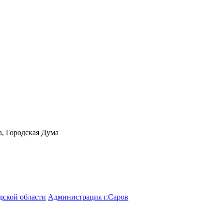
а, Городская Дума
дской области
Администрация г.Саров