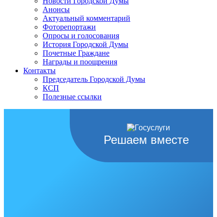
Новости Городской Думы
Анонсы
Актуальный комментарий
Фоторепортажи
Опросы и голосования
История Городской Думы
Почетные Граждане
Награды и поощрения
Контакты
Председатель Городской Думы
КСП
Полезные ссылки
Решаем вместе