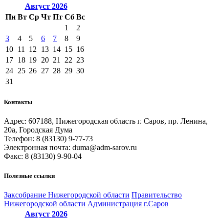
Август
2026
Пн
Вт
Ср
Чт
Пт
Сб
Вс
1
2
3
4
5
6
7
8
9
10
11
12
13
14
15
16
17
18
19
20
21
22
23
24
25
26
27
28
29
30
31
Контакты
Адрес: 607188, Нижегородская область г. Саров, пр. Ленина,
20а, Городская Дума
Телефон: 8 (83130) 9-77-73
Электронная почта: duma@adm-sarov.ru
Факс: 8 (83130) 9-90-04
Полезные ссылки
Закcобрание Нижегородской области
Правительство
Нижегородской области
Администрация г.Саров
Август
2026