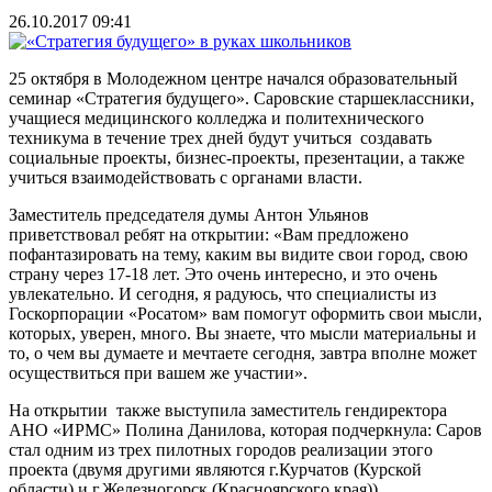
26.10.2017 09:41
25 октября в Молодежном центре начался образовательный
семинар «Стратегия будущего». Саровские старшеклассники,
учащиеся медицинского колледжа и политехнического
техникума в течение трех дней будут учиться создавать
социальные проекты, бизнес-проекты, презентации, а также
учиться взаимодействовать с органами власти.
Заместитель председателя думы Антон Ульянов
приветствовал ребят на открытии: «Вам предложено
пофантазировать на тему, каким вы видите свои город, свою
страну через 17-18 лет. Это очень интересно, и это очень
увлекательно. И сегодня, я радуюсь, что специалисты из
Госкорпорации «Росатом» вам помогут оформить свои мысли,
которых, уверен, много. Вы знаете, что мысли материальны и
то, о чем вы думаете и мечтаете сегодня, завтра вполне может
осуществиться при вашем же участии».
На открытии также выступила заместитель гендиректора
АНО «ИРМС» Полина Данилова, которая подчеркнула: Саров
стал одним из трех пилотных городов реализации этого
проекта (двумя другими являются г.Курчатов (Курской
области) и г.Железногорск (Красноярского края)).