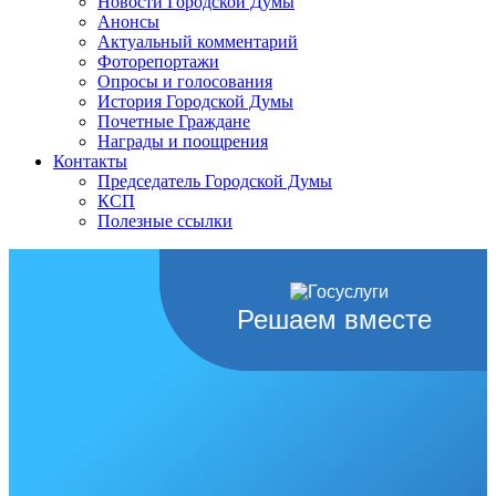
Новости Городской Думы
Анонсы
Актуальный комментарий
Фоторепортажи
Опросы и голосования
История Городской Думы
Почетные Граждане
Награды и поощрения
Контакты
Председатель Городской Думы
КСП
Полезные ссылки
Решаем вместе