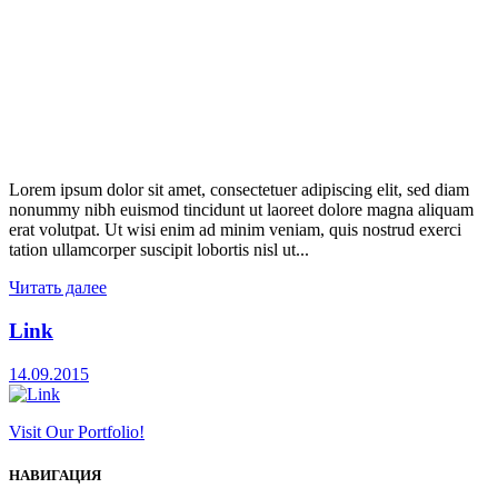
Lorem ipsum dolor sit amet, consectetuer adipiscing elit, sed diam
nonummy nibh euismod tincidunt ut laoreet dolore magna aliquam
erat volutpat. Ut wisi enim ad minim veniam, quis nostrud exerci
tation ullamcorper suscipit lobortis nisl ut...
Читать далее
Link
14.09.2015
Visit Our Portfolio!
НАВИГАЦИЯ