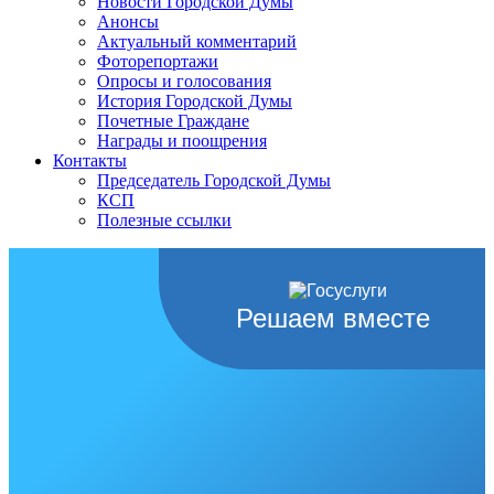
Новости Городской Думы
Анонсы
Актуальный комментарий
Фоторепортажи
Опросы и голосования
История Городской Думы
Почетные Граждане
Награды и поощрения
Контакты
Председатель Городской Думы
КСП
Полезные ссылки
Решаем вместе