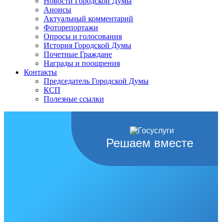
Новости Городской Думы
Анонсы
Актуальный комментарий
Фоторепортажи
Опросы и голосования
История Городской Думы
Почетные Граждане
Награды и поощрения
Контакты
Председатель Городской Думы
КСП
Полезные ссылки
Решаем вместе