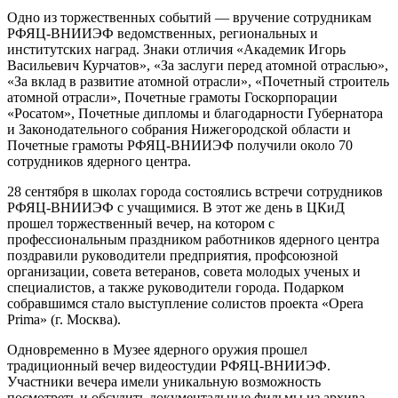
Одно из торжественных событий — вручение сотрудникам
РФЯЦ-ВНИИЭФ ведомственных, региональных и
институтских наград. Знаки отличия «Академик Игорь
Васильевич Курчатов», «За заслуги перед атомной отраслью»,
«За вклад в развитие атомной отрасли», «Почетный строитель
атомной отрасли», Почетные грамоты Госкорпорации
«Росатом», Почетные дипломы и благодарности Губернатора
и Законодательного собрания Нижегородской области и
Почетные грамоты РФЯЦ-ВНИИЭФ получили около 70
сотрудников ядерного центра.
28 сентября в школах города состоялись встречи сотрудников
РФЯЦ-ВНИИЭФ с учащимися. В этот же день в ЦКиД
прошел торжественный вечер, на котором с
профессиональным праздником работников ядерного центра
поздравили руководители предприятия, профсоюзной
организации, совета ветеранов, совета молодых ученых и
специалистов, а также руководители города. Подарком
собравшимся стало выступление солистов проекта «Opera
Prima» (г. Москва).
Одновременно в Музее ядерного оружия прошел
традиционный вечер видеостудии РФЯЦ-ВНИИЭФ.
Участники вечера имели уникальную возможность
посмотреть и обсудить документальные фильмы из архива