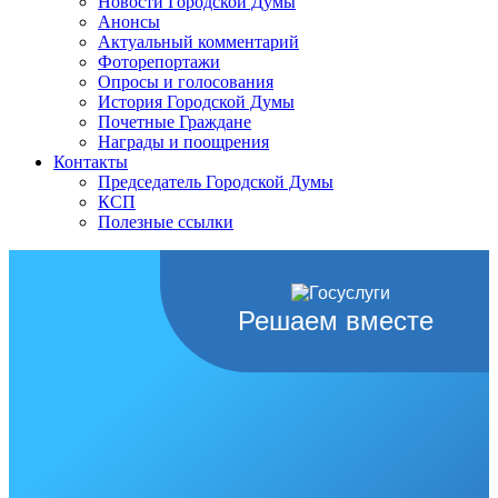
Новости Городской Думы
Анонсы
Актуальный комментарий
Фоторепортажи
Опросы и голосования
История Городской Думы
Почетные Граждане
Награды и поощрения
Контакты
Председатель Городской Думы
КСП
Полезные ссылки
Решаем вместе