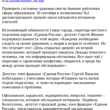
Проверить состояние здоровья смогли бывшие работники
сферы образования. 30 сентября в поликлинике №2
диспансеризацию прошли около пятидесяти ветеранов-
учителей.
Исполняющий обязанности главы города, секретарь местного
отделения партии «Единая Россия», депутат Сергей Жижин
подчеркнул важность этой акции: «Каждому необходимо
следить за своим здоровьем, а людям в возрасте особенно. Но
что отличает этот «День открытых дверей» во второй
поликлинике, который проходит накануне Декады пожилого
человека, так это неформальная обстановка. Все пьют чай с
пирогами и саровскими конфетами, общаются, и вроде бы
между делом проходят обследование».
Депутат, член фракции «Единая Россия» Сергей Яковлев
побеседовал с учителями, которые бОльшую часть жизни
отдали педагогике, и «взял на карандаш» высказанные
пожелания и проблемы.
Офтальмолог, кардиолог, эндокринолог, невролог, терапевт –
специалисты, которые обследовали ветеранов. Людмила
Колотухина, депутат городской думы, член фракции «Единая
Россия», представитель некоммерческой организации