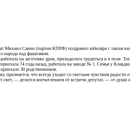
ат Михаил Савин (партия КПРФ) поздравил юбиляра с таким важ
о народа над фашизмом.
аботала на заготовке дров, приходилось трудиться и в поле. То
риехала 74 года назад, работала на заводе № 1. Семья у Клавди
 приехало 30 родственников.
, признается, что всегда уходит со светлым чувством радости 
т свет, — делится впечатлением от встречи депутат, — от души 