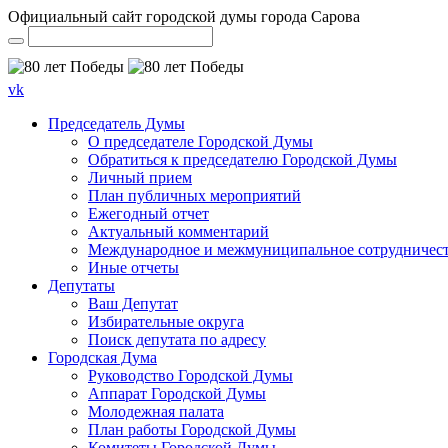
Официальный сайт городской думы города Сарова
vk
Председатель Думы
О председателе Городской Думы
Обратиться к председателю Городской Думы
Личный прием
План публичных мероприятий
Ежегодный отчет
Актуальный комментарий
Международное и межмуниципальное сотрудничес
Иные отчеты
Депутаты
Ваш Депутат
Избирательные округа
Поиск депутата по адресу
Городская Дума
Руководство Городской Думы
Аппарат Городской Думы
Молодежная палата
План работы Городской Думы
Комитеты Городской Думы