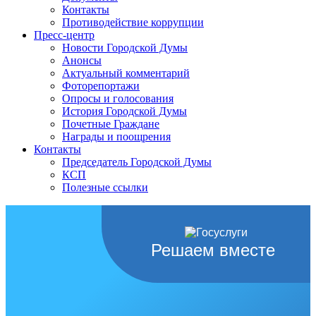
Контакты
Противодействие коррупции
Пресс-центр
Новости Городской Думы
Анонсы
Актуальный комментарий
Фоторепортажи
Опросы и голосования
История Городской Думы
Почетные Граждане
Награды и поощрения
Контакты
Председатель Городской Думы
КСП
Полезные ссылки
Решаем вместе