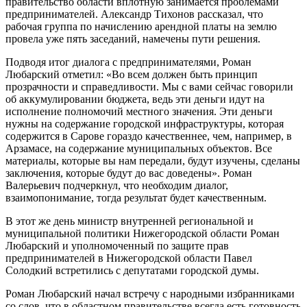
правительство области вплотную занимается проблемами
предпринимателей. Александр Тихонов рассказал, что
рабочая группа по начислению арендной платы на землю
провела уже пять заседаний, намечены пути решения.
Подводя итог диалога с предпринимателями, Роман
Любарский отметил: «Во всем должен быть принцип
прозрачности и справедливости. Мы с вами сейчас говорили
об аккумулировании бюджета, ведь эти деньги идут на
исполнение полномочий местного значения. Эти деньги
нужны на содержание городской инфраструктуры, которая
содержится в Сарове гораздо качественнее, чем, например, в
Арзамасе, на содержание муниципальных объектов. Все
материалы, которые вы нам передали, будут изучены, сделаны
заключения, которые будут до вас доведены». Роман
Валерьевич подчеркнул, что необходим диалог,
взаимопонимание, тогда результат будет качественным.
В этот же день министр внутренней региональной и
муниципальной политики Нижегородской области Роман
Любарский и уполномоченный по защите прав
предпринимателей в Нижегородской области Павел
Солодкий встретились с депутатами городской думы.
Роман Любарский начал встречу с народными избранниками
со слов, что в областном правительстве всегда есть готовность