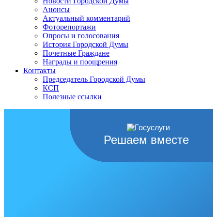
Новости Городской Думы
Анонсы
Актуальный комментарий
Фоторепортажи
Опросы и голосования
История Городской Думы
Почетные Граждане
Награды и поощрения
Контакты
Председатель Городской Думы
КСП
Полезные ссылки
Решаем вместе