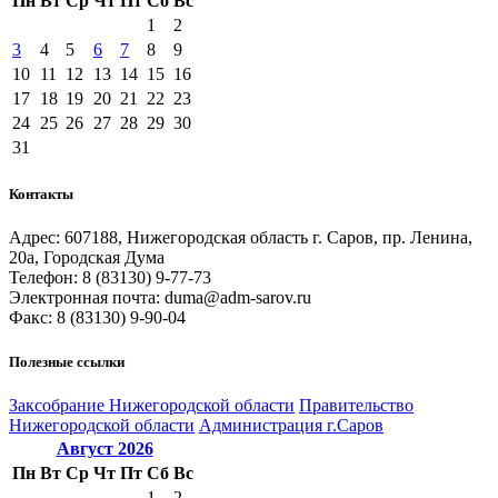
Пн
Вт
Ср
Чт
Пт
Сб
Вс
1
2
3
4
5
6
7
8
9
10
11
12
13
14
15
16
17
18
19
20
21
22
23
24
25
26
27
28
29
30
31
Контакты
Адрес: 607188, Нижегородская область г. Саров, пр. Ленина,
20а, Городская Дума
Телефон: 8 (83130) 9-77-73
Электронная почта: duma@adm-sarov.ru
Факс: 8 (83130) 9-90-04
Полезные ссылки
Закcобрание Нижегородской области
Правительство
Нижегородской области
Администрация г.Саров
Август
2026
Пн
Вт
Ср
Чт
Пт
Сб
Вс
1
2