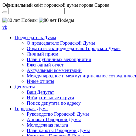
Официальный сайт городской думы города Сарова
vk
Председатель Думы
О председателе Городской Думы
Обратиться к председателю Городской Думы
Личный прием
План публичных мероприятий
Ежегодный отчет
Актуальный комментарий
Международное и межмуниципальное сотрудничес
Иные отчеты
Депутаты
Ваш Депутат
Избирательные округа
Поиск депутата по адресу
Городская Дума
Руководство Городской Думы
Аппарат Городской Думы
Молодежная палата
План работы Городской Думы
Комитеты Городской Думы