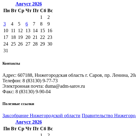
Август
2026
Пн
Вт
Ср
Чт
Пт
Сб
Вс
1
2
3
4
5
6
7
8
9
10
11
12
13
14
15
16
17
18
19
20
21
22
23
24
25
26
27
28
29
30
31
Контакты
Адрес: 607188, Нижегородская область г. Саров, пр. Ленина, 20
Телефон: 8 (83130) 9-77-73
Электронная почта: duma@adm-sarov.ru
Факс: 8 (83130) 9-90-04
Полезные ссылки
Закcобрание Нижегородской области
Правительство Нижегоро
Август
2026
Пн
Вт
Ср
Чт
Пт
Сб
Вс
1
2