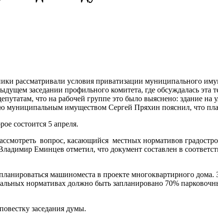
ики рассматривали условия приватизации муниципального имущес
ыдущем заседании профильного комитета, где обсуждалась эта те
путатам, что на рабочей группе это было выяснено: здание на у
нию муниципальным имуществом Сергей Пряхин пояснил, что пла
рое состоится 5 апреля.
ассмотреть вопрос, касающийся местных нормативов градостро
ладимир Еминцев отметил, что документ составлен в соответств
планироваться машиноместа в проекте многоквартирного дома. 
альных нормативах должно быть запланировано 70% парковочных 
повестку заседания думы.