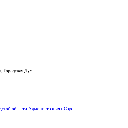
а, Городская Дума
дской области
Администрация г.Саров