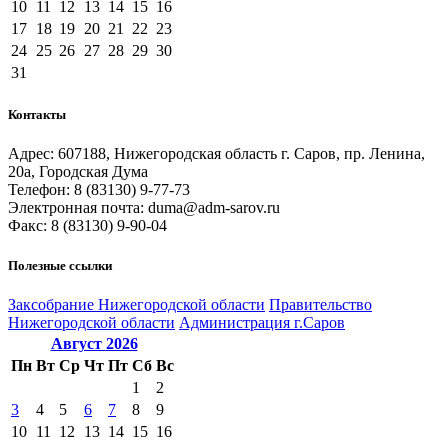
10
11
12
13
14
15
16
17
18
19
20
21
22
23
24
25
26
27
28
29
30
31
Контакты
Адрес: 607188, Нижегородская область г. Саров, пр. Ленина,
20а, Городская Дума
Телефон: 8 (83130) 9-77-73
Электронная почта: duma@adm-sarov.ru
Факс: 8 (83130) 9-90-04
Полезные ссылки
Закcобрание Нижегородской области
Правительство
Нижегородской области
Администрация г.Саров
Август
2026
Пн
Вт
Ср
Чт
Пт
Сб
Вс
1
2
3
4
5
6
7
8
9
10
11
12
13
14
15
16