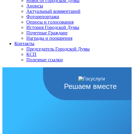
Новости Городской Думы
Анонсы
Актуальный комментарий
Фоторепортажи
Опросы и голосования
История Городской Думы
Почетные Граждане
Награды и поощрения
Контакты
Председатель Городской Думы
КСП
Полезные ссылки
Решаем вместе