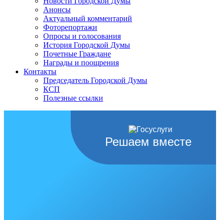
Новости Городской Думы
Анонсы
Актуальный комментарий
Фоторепортажи
Опросы и голосования
История Городской Думы
Почетные Граждане
Награды и поощрения
Контакты
Председатель Городской Думы
КСП
Полезные ссылки
Решаем вместе