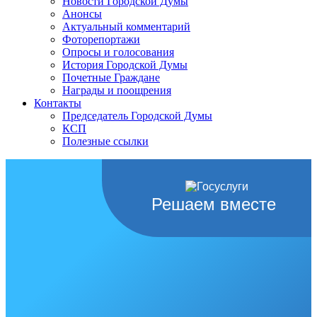
Новости Городской Думы
Анонсы
Актуальный комментарий
Фоторепортажи
Опросы и голосования
История Городской Думы
Почетные Граждане
Награды и поощрения
Контакты
Председатель Городской Думы
КСП
Полезные ссылки
Решаем вместе